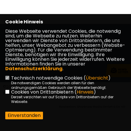
Cookie Hinweis
Diese Webseite verwendet Cookies, die notwendig
sind, um die Webseite zu nutzen. Weiterhin
verwenden wir Dienste von Drittanbietern, die uns
helfen, unser Webangebot zu verbessern (Website-
Optmierung). Für die Verwendung bestimmter
Dienste, benötigen wir Ihre Einwilligung. Ihre
Impressum
Datenschutz
Kontakt
Einwilligung können Sie jederzeit widerrufen. Weitere
Informationen finden Sie in unserer
Datenschutzerklärung
.
KlimaUnion
Technisch notwendige Cookies (
Übersicht
)
Die notwendigen Cookies werden allein für den
©2026 KlimaUnion e.V. | Alle
ordnungsgemäßen Gebrauch der Webseite benötigt.
Cookies von Drittanbietern (
Hinweis
)
Rechte vorbehalten.
Derzeit verzichten wir auf Scripte von Drittanbietern auf der
Webseite.
Realisation: Sharkness Media GmbH & Co. KG
Einverstanden