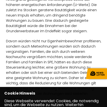
höheren energetischen Anforderungen (U-Werte). Die
zuletzt ins Stocken geratene Bautätigkeit würde einen
neuen Impuls erhalten, um dringend benötigte
Wohnungen zu bauen. Eine dadurch gesteigerte
Bautätigkeit würde die Einnahmen bei der
Grunderwerbsteuer im Endeffekt sogar steigern.
Davon würden nicht nur Eigenheimbewohner profitieren,
sondern auch Mietwohnungen würden sich dadurch
vergünstigen. Familien, die sich durch weiteren
Nachwuchs vergrößern möchten, sowie werdende
Familien und Familien in SPE, hätten es durch diese
Steuersenkung leichter, eine größere Wohnung zu
erhalten oder sich bei einer sich bietenden Gelegenheit
eine geeignete Wohnung zu sichern. Daher ist es
wichtig, dass die Reduzierung für alle Wohnungen gilt
und nicht nur für die erstmalig erworbene Wohnung,
Cookie Hinweis
denn ein Großteil der Wohnungen wird weiterhin
vermietet.
Diese Webseite verwendet Cookies, die notwendig
sind, um die Webseite zu nutzen. Weiterhin